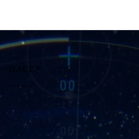
H.M.T.®
Medizintechnik Handels GmbH